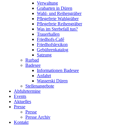
Verwaltung
Grabarten in Düren
Wahl- und Reihengräber
Pflegefreie Wahlgräber
Pflegefreie Reihengräber
Was im Sterbefall tun?
Trauerhallen
Friedhofs-Café
Friedhofslexikon
Gebührenkatalog
Satzung
Rurbad
Badesee
Informationen Badesee
Anfahrt
Wasserski Düren
Stellenangebote
Abfuhrtermine
Events
Aktuelles
Presse
Presse
Presse Archiv
Kontakt