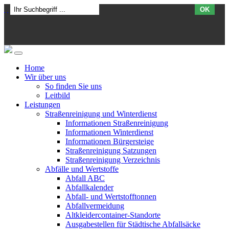
OK
Home
Wir über uns
So finden Sie uns
Leitbild
Leistungen
Straßenreinigung und Winterdienst
Informationen Straßenreinigung
Informationen Winterdienst
Informationen Bürgersteige
Straßenreinigung Satzungen
Straßenreinigung Verzeichnis
Abfälle und Wertstoffe
Abfall ABC
Abfallkalender
Abfall- und Wertstofftonnen
Abfallvermeidung
Altkleidercontainer-Standorte
Ausgabestellen für Städtische Abfallsäcke