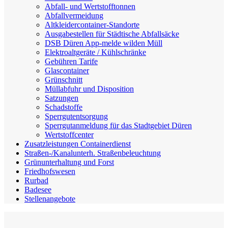
Abfall- und Wertstofftonnen
Abfallvermeidung
Altkleidercontainer-Standorte
Ausgabestellen für Städtische Abfallsäcke
DSB Düren App-melde wilden Müll
Elektroaltgeräte / Kühlschränke
Gebühren Tarife
Glascontainer
Grünschnitt
Müllabfuhr und Disposition
Satzungen
Schadstoffe
Sperrgutentsorgung
Sperrgutanmeldung für das Stadtgebiet Düren
Wertstoffcenter
Zusatzleistungen Containerdienst
Straßen-/Kanalunterh. Straßenbeleuchtung
Grünunterhaltung und Forst
Friedhofswesen
Rurbad
Badesee
Stellenangebote