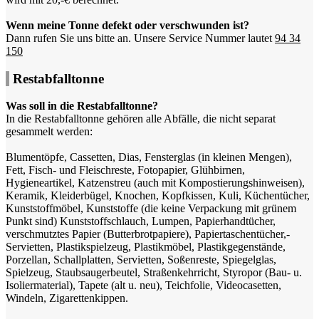
Wenn meine Tonne defekt oder verschwunden ist?
Dann rufen Sie uns bitte an. Unsere Service Nummer lautet
94 34
150
Restabfalltonne
Was soll in die Restabfalltonne?
In die Restabfalltonne gehören alle Abfälle, die nicht separat
gesammelt werden:
Blumentöpfe, Cassetten, Dias, Fensterglas (in kleinen Mengen),
Fett, Fisch- und Fleischreste, Fotopapier, Glühbirnen,
Hygieneartikel, Katzenstreu (auch mit Kompostierungshinweisen),
Keramik, Kleiderbügel, Knochen, Kopfkissen, Kuli, Küchentücher,
Kunststoffmöbel, Kunststoffe (die keine Verpackung mit grünem
Punkt sind) Kunststoffschlauch, Lumpen, Papierhandtücher,
verschmutztes Papier (Butterbrotpapiere), Papiertaschentücher,-
Servietten, Plastikspielzeug, Plastikmöbel, Plastikgegenstände,
Porzellan, Schallplatten, Servietten, Soßenreste, Spiegelglas,
Spielzeug, Staubsaugerbeutel, Straßenkehrricht, Styropor (Bau- u.
Isoliermaterial), Tapete (alt u. neu), Teichfolie, Videocasetten,
Windeln, Zigarettenkippen.