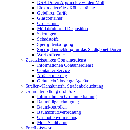
DSB Düren App-melde wilden Müll
Elektroaltgeräte / Kühlschränke
Gebühren Tarife
Glascontainer
Grünschnitt
Müllabfuhr und Disposition
Satzungen
Schadstoffe
Sperrgutentsorgung
Sperrgutanmeldung für das Stadtgebiet Düren
Wertstoffcenter
Zusatzleistungen Containerdienst
Informationen Containerdienst
Container Service
Abfallsortierung
Gebrauchtfahrzeuge /-geräte
Straßen-/Kanalunterh. Straßenbeleuchtung
Grünunterhaltung und Forst
Informationen Grünunterhaltung
Baumfällgenehmigung
Baumkontrollen
Baumschutzverordnung
Grillhüttenvermietung
Mein Stadtbaum
Friedhofswesen