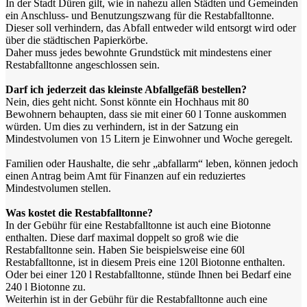
In der Stadt Düren gilt, wie in nahezu allen Städten und Gemeinden
ein Anschluss- und Benutzungszwang für die Restabfalltonne.
Dieser soll verhindern, das Abfall entweder wild entsorgt wird oder
über die städtischen Papierkörbe.
Daher muss jedes bewohnte Grundstück mit mindestens einer
Restabfalltonne angeschlossen sein.
Darf ich jederzeit das kleinste Abfallgefäß bestellen?
Nein, dies geht nicht. Sonst könnte ein Hochhaus mit 80
Bewohnern behaupten, dass sie mit einer 60 l Tonne auskommen
würden. Um dies zu verhindern, ist in der Satzung ein
Mindestvolumen von 15 Litern je Einwohner und Woche geregelt.
Familien oder Haushalte, die sehr „abfallarm“ leben, können jedoch
einen Antrag beim Amt für Finanzen auf ein reduziertes
Mindestvolumen stellen.
Was kostet die Restabfalltonne?
In der Gebühr für eine Restabfalltonne ist auch eine Biotonne
enthalten. Diese darf maximal doppelt so groß wie die
Restabfalltonne sein. Haben Sie beispielsweise eine 60l
Restabfalltonne, ist in diesem Preis eine 120l Biotonne enthalten.
Oder bei einer 120 l Restabfalltonne, stünde Ihnen bei Bedarf eine
240 l Biotonne zu.
Weiterhin ist in der Gebühr für die Restabfalltonne auch eine