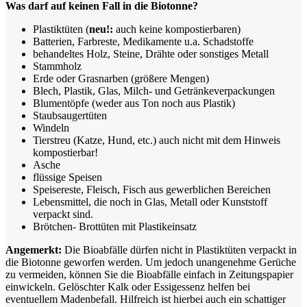
Was darf auf keinen Fall in die Biotonne?
Plastiktüten (
neu!:
auch keine kompostierbaren)
Batterien, Farbreste, Medikamente u.a. Schadstoffe
behandeltes Holz, Steine, Drähte oder sonstiges Metall
Stammholz
Erde oder Grasnarben (größere Mengen)
Blech, Plastik, Glas, Milch- und Getränkeverpackungen
Blumentöpfe (weder aus Ton noch aus Plastik)
Staubsaugertüten
Windeln
Tierstreu (Katze, Hund, etc.) auch nicht mit dem Hinweis
kompostierbar!
Asche
flüssige Speisen
Speisereste, Fleisch, Fisch aus gewerblichen Bereichen
Lebensmittel, die noch in Glas, Metall oder Kunststoff
verpackt sind.
Brötchen- Brottüten mit Plastikeinsatz
Angemerkt:
Die Bioabfälle dürfen nicht in Plastiktüten verpackt in
die Biotonne geworfen werden. Um jedoch unangenehme Gerüche
zu vermeiden, können Sie die Bioabfälle einfach in Zeitungspapier
einwickeln. Gelöschter Kalk oder Essigessenz helfen bei
eventuellem Madenbefall. Hilfreich ist hierbei auch ein schattiger